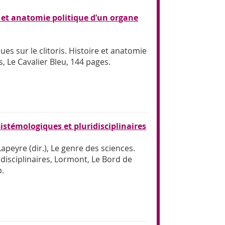
re et anatomie politique d’un organe
çues sur le clitoris. Histoire et anatomie
, Le Cavalier Bleu, 144 pages.
istémologiques et pluridisciplinaires
Lapeyre (dir.), Le genre des sciences.
disciplinaires, Lormont, Le Bord de
p.