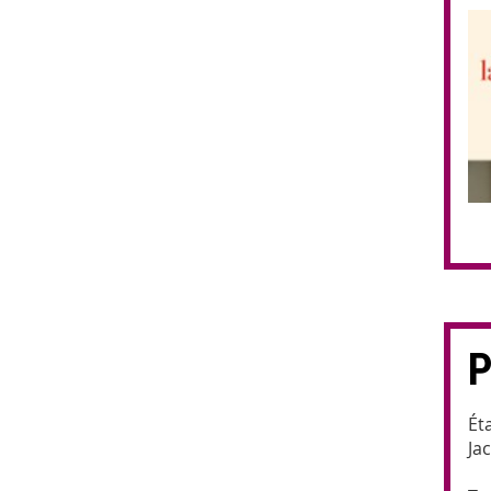
P
Éta
Ja