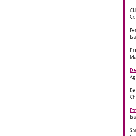
CL
Co
Fe
Is
Pr
Ma
De
Ag
Be
Ch
Ét
Is
Sa