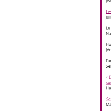
Je
Le
Jul
Le
Na
Ho
Jé
Fa
Sé
«
D
so
Ha
Se
Ma