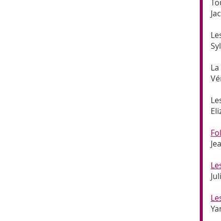
To
Ja
Le
Sy
La
Vé
Le
El
Fo
Je
Le
Jul
Le
Ya