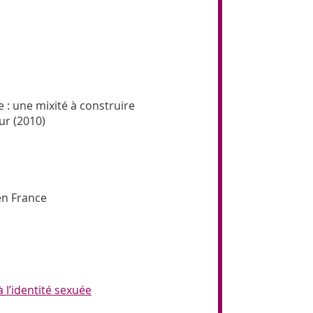
e : une mixité à construire
ur (2010)
en France
 l’identité sexuée