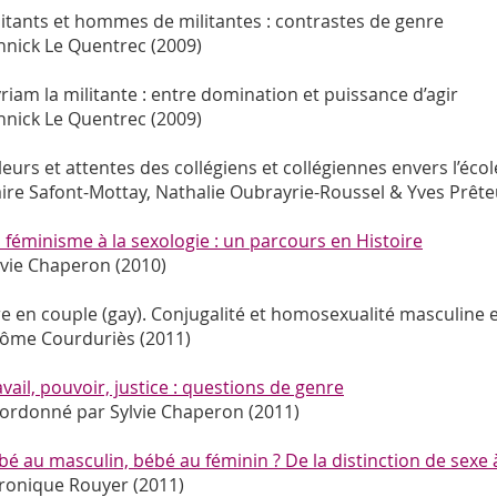
litants et hommes de militantes : contrastes de genre
nnick Le Quentrec (2009)
riam la militante : entre domination et puissance d’agir
nnick Le Quentrec (2009)
leurs et attentes des collégiens et collégiennes envers l’écol
aire Safont-Mottay, Nathalie Oubrayrie-Roussel & Yves Prête
 féminisme à la sexologie : un parcours en Histoire
lvie Chaperon (2010)
re en couple (gay). Conjugalité et homosexualité masculine 
rôme Courduriès (2011)
avail, pouvoir, justice : questions de genre
ordonné par Sylvie Chaperon (2011)
bé au masculin, bébé au féminin ? De la distinction de sexe à
ronique Rouyer (2011)