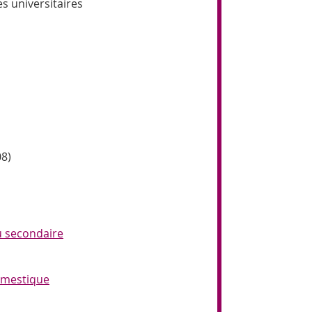
s universitaires
08)
du secondaire
domestique