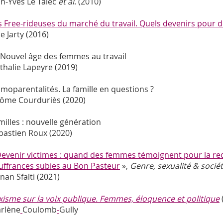
an-Yves Le Talec
et al
. (2010)
s Free-rideuses du marché du travail. Quels devenirs pour d
ie Jarty (2016)
 Nouvel âge des femmes au travail
thalie Lapeyre (2019)
moparentalités. La famille en questions ?
rôme Courduriès (2020)
milles : nouvelle génération
bastien Roux (2020)
evenir victimes : quand des femmes témoignent pour la rec
uffrances subies au Bon Pasteur
»,
Genre, sexualité & socié
nan Sfalti (2021)
xisme sur la voix publique. Femmes, éloquence et politique
rlène
Coulomb
-
Gully