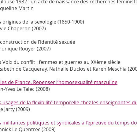
ulouse 1982 : un acte de naissance des recherches féministe
cqueline Martin
s origines de la sexologie (1850-1900)
lvie Chaperon (2007)
 construction de l’identité sexuée
ronique Rouyer (2007)
s Voix du conflit : femmes et guerres au XXème siècle
izabeth de Cacqueray, Nathalie Duclos et Karen Meschia (20
lles de France. Repenser l’homosexualité masculine
an-Yves Le Talec (2008)
s usages de la flexibilité temporelle chez les enseignantes 
ie Jarty (2009)
s militantes politiques et syndicales à l’épreuve du temps 
nnick Le Quentrec (2009)