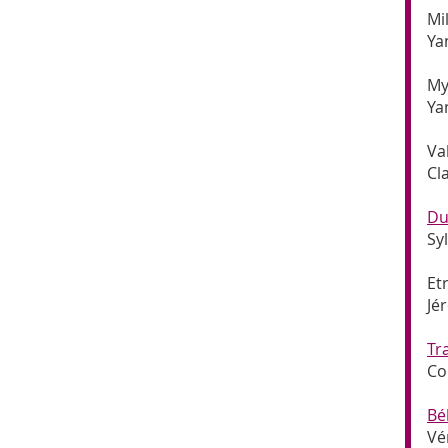
Mi
Ya
My
Ya
V
a
Cl
Du
Sy
Et
Jé
Tr
Co
Bé
Vé