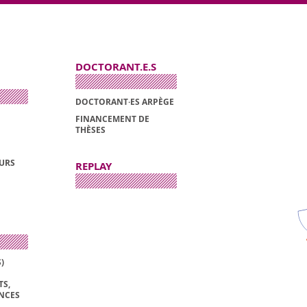
DOCTORANT.E.S
DOCTORANT·ES ARPÈGE
FINANCEMENT DE
THÈSES
OURS
REPLAY
)
S,
ENCES