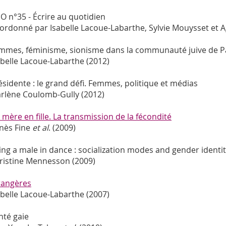
IO n°35 - Écrire au quotidien
ordonné par Isabelle Lacoue-Labarthe, Sylvie Mouysset et A
mmes, féminisme, sionisme dans la communauté juive de Pa
abelle Lacoue-Labarthe (2012)
ésidente : le grand défi. Femmes, politique et médias
rlène Coulomb-Gully (2012)
 mère en fille. La transmission de la fécondité
nès Fine
et al
. (2009)
ing a male in dance : socialization modes and gender identiti
ristine Mennesson (2009)
rangères
abelle Lacoue-Labarthe (2007)
nté gaie